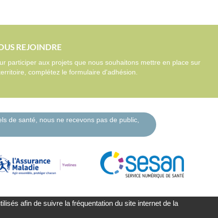
OUS REJOINDRE
ur participer aux projets que nous souhaitons mettre en place sur
territoire, complétez le formulaire d'adhésion.
nels de santé, nous ne recevons pas de public,
isés afin de suivre la fréquentation du site internet de la