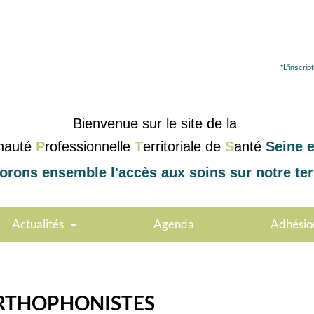
*L'inscri
Bienvenue sur le site de la
nauté
P
rofessionnelle
T
erritoriale de
S
anté
Seine e
orons ensemble l'accès aux soins sur notre terr
Actualités
Agenda
Adhésio
ORTHOPHONISTES