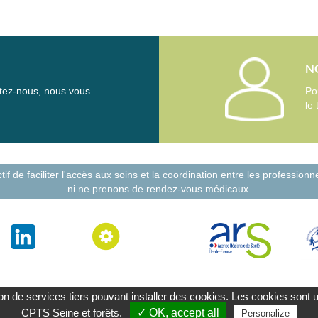
N
tez-nous, nous vous
Po
le 
if de faciliter l'accès aux soins et la coordination entre les profession
ni ne prenons de rendez-vous médicaux.
on de services tiers pouvant installer des cookies. Les cookies sont util
CPTS Seine et forêts.
✓ OK, accept all
Personalize