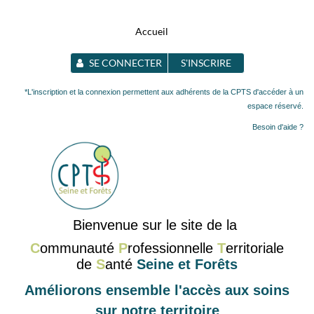
Accueil
SE CONNECTER
S'INSCRIRE
*L'inscription et la connexion permettent aux adhérents de la CPTS d'accéder à un
espace réservé.
Besoin d'aide ?
Bienvenue sur le site de la
C
ommunauté
P
rofessionnelle
T
erritoriale
de
S
anté
Seine et Forêts
Améliorons ensemble l'accès aux soins
sur notre territoire