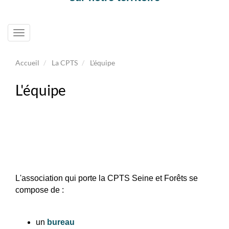
Toggle
navigation
Accueil
La CPTS
L'équipe
L'équipe
L'association qui porte la CPTS Seine et Forêts se
compose de :
un
bureau